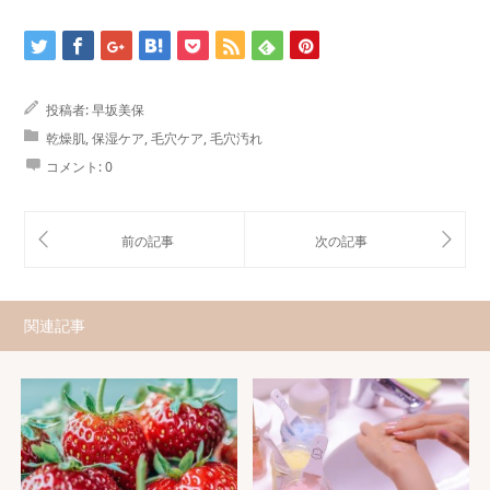
投稿者:
早坂美保
乾燥肌
,
保湿ケア
,
毛穴ケア
,
毛穴汚れ
コメント:
0
関連記事