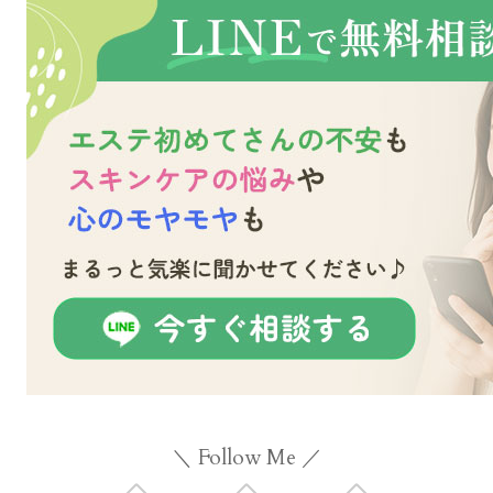
＼ Follow Me ／
Twitter
Facebook
Instagram