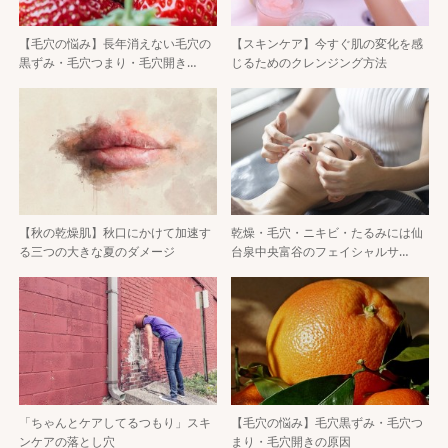
【毛穴の悩み】長年消えない毛穴の
【スキンケア】今すぐ肌の変化を感
黒ずみ・毛穴つまり・毛穴開き…
じるためのクレンジング方法
【秋の乾燥肌】秋口にかけて加速す
乾燥・毛穴・ニキビ・たるみには仙
る三つの大きな夏のダメージ
台泉中央富谷のフェイシャルサ…
「ちゃんとケアしてるつもり」スキ
【毛穴の悩み】毛穴黒ずみ・毛穴つ
ンケアの落とし穴
まり・毛穴開きの原因