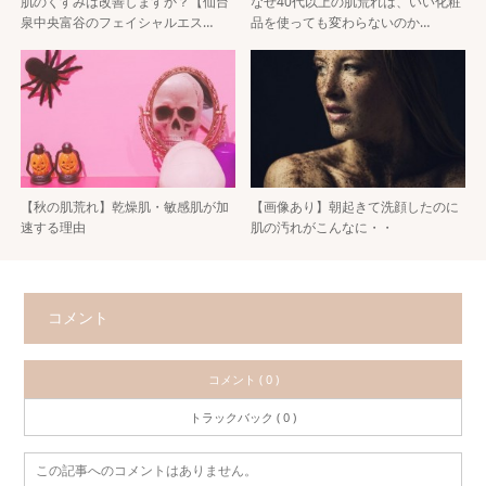
肌のくすみは改善しますか？【仙台
なぜ40代以上の肌荒れは、いい化粧
泉中央富谷のフェイシャルエス…
品を使っても変わらないのか…
【秋の肌荒れ】乾燥肌・敏感肌が加
【画像あり】朝起きて洗顔したのに
速する理由
肌の汚れがこんなに・・
コメント
コメント ( 0 )
トラックバック ( 0 )
この記事へのコメントはありません。