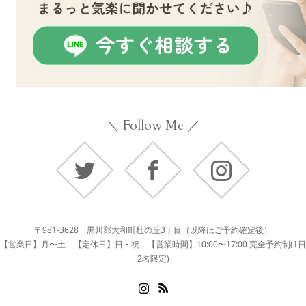
＼ Follow Me ／
Twitter
Facebook
Instagram
〒981-3628 黒川郡大和町杜の丘3丁目（以降はご予約確定後）
【営業日】月〜土 【定休日】日・祝 【営業時間】10:00〜17:00 完全予約制(1日
2名限定)
Instagram
RSS