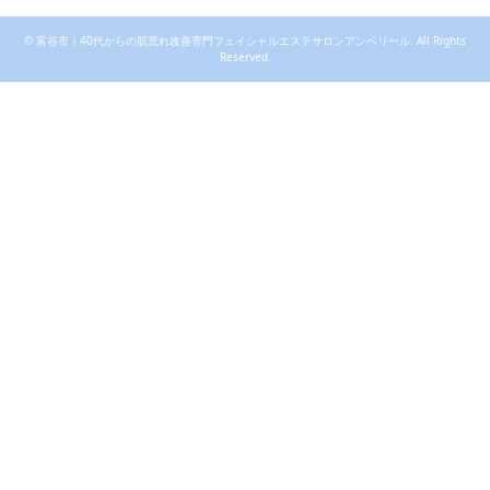
©
富谷市｜40代からの肌荒れ改善専門フェイシャルエステサロンアンベリール
. All Rights
Reserved.