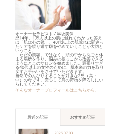
オーナーセラピスト / 早坂美保
歴14年、1万人以上の肌に触れてわかった答え
は「肌は心の鏡」。40代以上の肌荒れは間違っ
たケアを繰り返す癖をやめていくことが大切と
いうこと。
「ただの美容」ではなく、頭の中から丸ごと休
まる場所を作り、悩みの根っこから改善できる
ようにとこのサロンを始めました。頑張りすぎ
る
る40代以上の女性のために、肌本来の力を取り
戻すお手伝いをさせていただきます。
自然でのんびりすることが好きな2児（高・
中）の母です。安心して肩の荷物を降ろしにい
らしてください。
そんなオーナープロフィールはこちらから。
と
最近の記事
おすすめ記事
む
2026.07.03