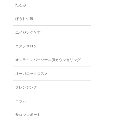
たるみ
い
ほうれい線
エイジングケア
エステサロン
オンラインパーソナル肌カウンセリング
オーガニックコスメ
クレンジング
粉
コラム
サロンレポート