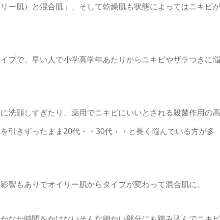
イリー肌）と混合肌」、そして乾燥肌も状態によってはニキビ
タイプで、早い人で小学高学年あたりからニキビやザラつきに
剰に洗顔しすぎたり、薬用でニキビにいいとされる殺菌作用の
を引きずったまま20代・・30代・・と長く悩んでいる方が多
の影響もありでオイリー肌からタイプが変わって混合肌に。
なかなか時間をかけないそんな細かい部分にも踏み込んでニキ