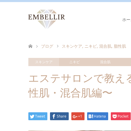
ホー
ブログ
スキンケア
,
ニキビ
,
混合肌
,
脂性肌
スキンケア
ニキビ
混合肌
エステサロンで教え
性肌・混合肌編〜
Tweet
Share
+1
Hatena
Pocket