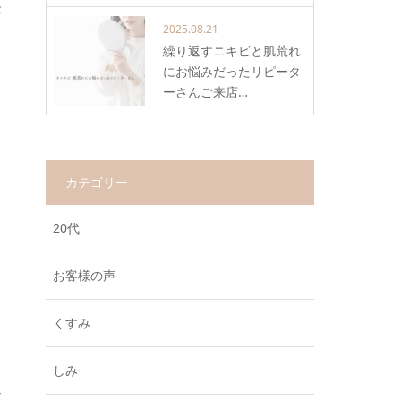
が
2025.08.21
繰り返すニキビと肌荒れ
にお悩みだったリピータ
ーさんご来店…
悩
カテゴリー
高
20代
お客様の声
くすみ
しみ
ビ