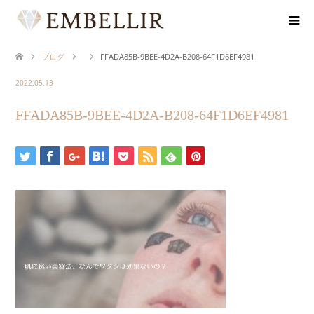
ブログ
FFADA85B-9BEE-4D2A-B208-64F1D6EF4981
2022.05.13
FFADA85B-9BEE-4D2A-B208-64F1D6EF4981