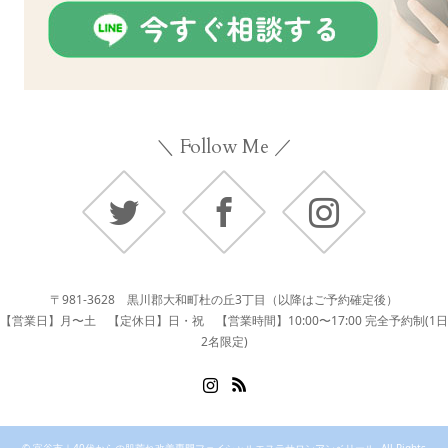
＼ Follow Me ／
Twitter
Facebook
Instagram
〒981-3628 黒川郡大和町杜の丘3丁目（以降はご予約確定後）
【営業日】月〜土 【定休日】日・祝 【営業時間】10:00〜17:00 完全予約制(1日
2名限定)
Instagram
RSS
©
富谷市｜40代からの肌荒れ改善専門フェイシャルエステサロンアンベリール
. All Rights