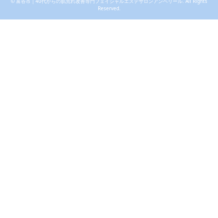
©
富谷市｜40代からの肌荒れ改善専門フェイシャルエステサロンアンベリール
. All Rights
Reserved.