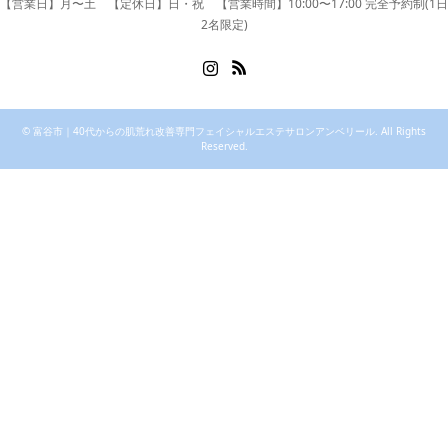
【営業日】月〜土 【定休日】日・祝 【営業時間】10:00〜17:00 完全予約制(1日
2名限定)
Instagram
RSS
©
富谷市｜40代からの肌荒れ改善専門フェイシャルエステサロンアンベリール
. All Rights
Reserved.