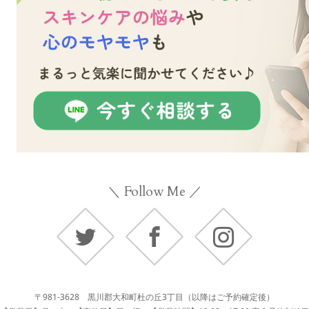
＼ Follow Me ／
Twitter
Facebook
Instagram
〒981-3628 黒川郡大和町杜の丘3丁目（以降はご予約確定後）