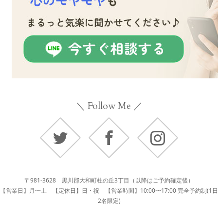
＼ Follow Me ／
Twitter
Facebook
Instagram
〒981-3628 黒川郡大和町杜の丘3丁目（以降はご予約確定後）
【営業日】月〜土 【定休日】日・祝 【営業時間】10:00〜17:00 完全予約制(1日
2名限定)