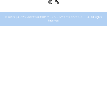
Instagram
RSS
©
富谷市｜40代からの肌荒れ改善専門フェイシャルエステサロンアンベリール
. All Rights
Reserved.