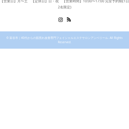
【営業日】月〜土 【定休日】日・祝 【営業時間】10:00〜17:00 完全予約制(1日
2名限定)
Instagram
RSS
©
富谷市｜40代からの肌荒れ改善専門フェイシャルエステサロンアンベリール
. All Rights
Reserved.