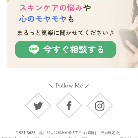
＼ Follow Me ／
Twitter
Facebook
Instagram
〒981-3628 黒川郡大和町杜の丘3丁目（以降はご予約確定後）