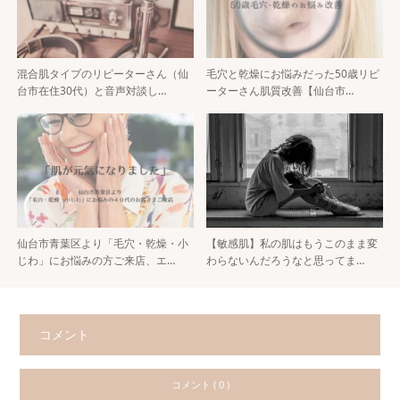
混合肌タイプのリピーターさん（仙
毛穴と乾燥にお悩みだった50歳リピ
台市在住30代）と音声対談し…
ーターさん肌質改善【仙台市…
仙台市青葉区より「毛穴・乾燥・小
【敏感肌】私の肌はもうこのまま変
じわ」にお悩みの方ご来店、エ…
わらないんだろうなと思ってま…
コメント
コメント ( 0 )