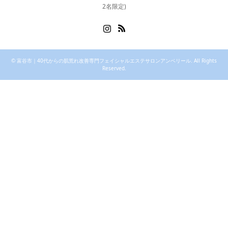
2名限定)
Instagram
RSS
©
富谷市｜40代からの肌荒れ改善専門フェイシャルエステサロンアンベリール
. All Rights
Reserved.