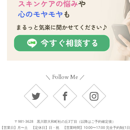
＼ Follow Me ／
Twitter
Facebook
Instagram
〒981-3628 黒川郡大和町杜の丘3丁目（以降はご予約確定後）
【営業日】月〜土 【定休日】日・祝 【営業時間】10:00〜17:00 完全予約制(1日