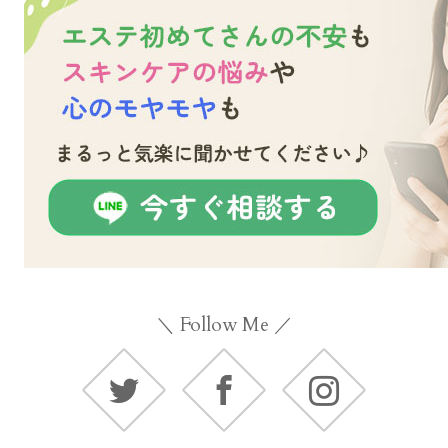
＼ Follow Me ／
Twitter
Facebook
Instagram