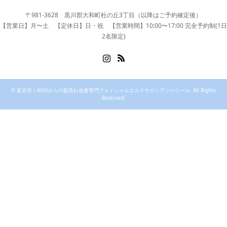
〒981-3628 黒川郡大和町杜の丘3丁目（以降はご予約確定後）
【営業日】月〜土 【定休日】日・祝 【営業時間】10:00〜17:00 完全予約制(1日
2名限定)
Instagram
RSS
©
富谷市｜40代からの肌荒れ改善専門フェイシャルエステサロンアンベリール
. All Rights
Reserved.