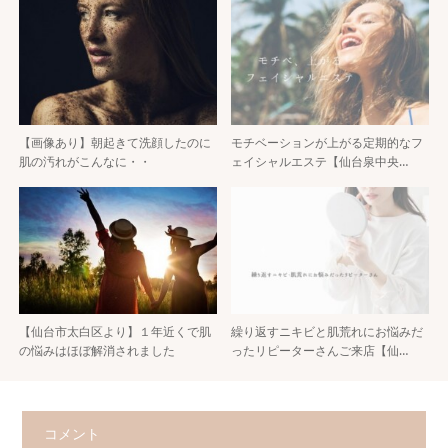
【画像あり】朝起きて洗顔したのに
モチベーションが上がる定期的なフ
肌の汚れがこんなに・・
ェイシャルエステ【仙台泉中央…
【仙台市太白区より】１年近くで肌
繰り返すニキビと肌荒れにお悩みだ
の悩みはほぼ解消されました
ったリピーターさんご来店【仙…
コメント