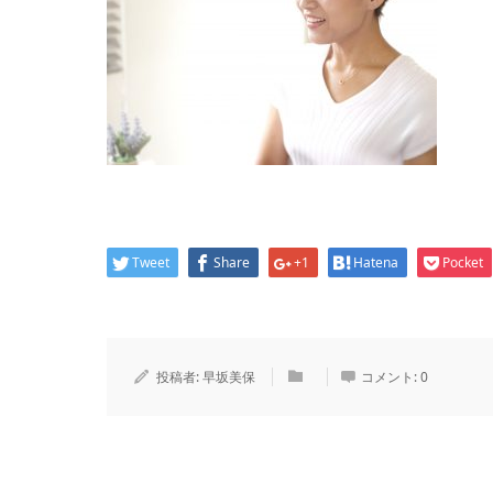
Tweet
Share
+1
Hatena
Pocket
投稿者:
早坂美保
コメント:
0