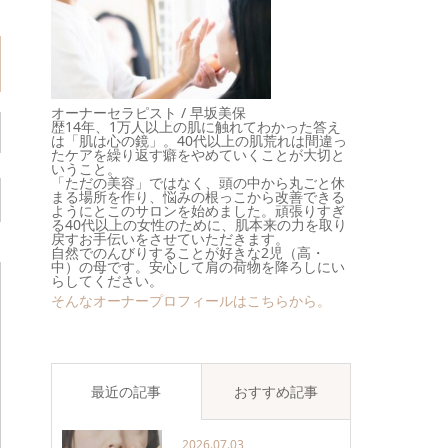
オーナーセラピスト / 早坂美保
歴14年、1万人以上の肌に触れてわかった答え
は「肌は心の鏡」。40代以上の肌荒れは間違っ
たケアを繰り返す癖をやめていくことが大切と
いうこと。
「ただの美容」ではなく、頭の中から丸ごと休
まる場所を作り、悩みの根っこから改善できる
ようにとこのサロンを始めました。頑張りすぎ
る40代以上の女性のために、肌本来の力を取り
戻すお手伝いをさせていただきます。
自然でのんびりすることが好きな2児（高・
中）の母です。安心して肩の荷物を降ろしにい
らしてください。
そんなオーナープロフィールはこちらから。
最近の記事
おすすめ記事
2026.07.03