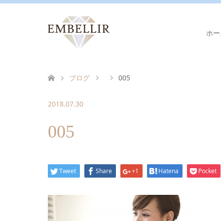
ホー
ブログ
005
2018.07.30
005
Tweet
Share
+1
Hatena
Pocket