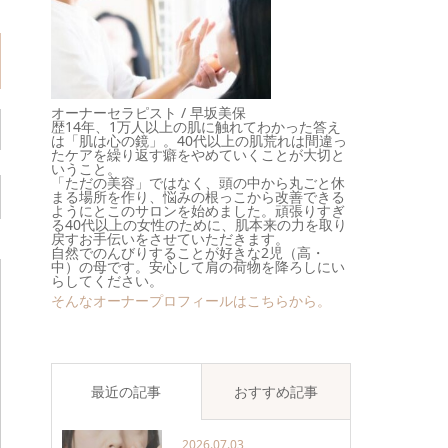
オーナーセラピスト / 早坂美保
歴14年、1万人以上の肌に触れてわかった答え
は「肌は心の鏡」。40代以上の肌荒れは間違っ
たケアを繰り返す癖をやめていくことが大切と
いうこと。
「ただの美容」ではなく、頭の中から丸ごと休
まる場所を作り、悩みの根っこから改善できる
ようにとこのサロンを始めました。頑張りすぎ
る40代以上の女性のために、肌本来の力を取り
戻すお手伝いをさせていただきます。
自然でのんびりすることが好きな2児（高・
中）の母です。安心して肩の荷物を降ろしにい
らしてください。
そんなオーナープロフィールはこちらから。
最近の記事
おすすめ記事
2026.07.03