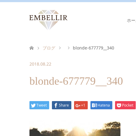
ホー
ブログ
blonde-677779__340
2018.08.22
blonde-677779__340
Tweet
Share
+1
Hatena
Pocket