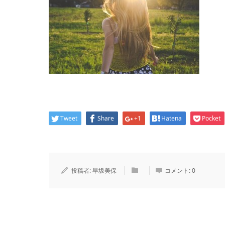
Tweet
Share
+1
Hatena
Pocket
投稿者:
早坂美保
コメント:
0