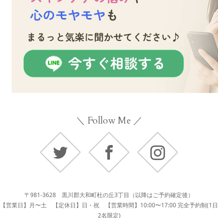
＼ Follow Me ／
Twitter
Facebook
Instagram
〒981-3628 黒川郡大和町杜の丘3丁目（以降はご予約確定後）
【営業日】月〜土 【定休日】日・祝 【営業時間】10:00〜17:00 完全予約制(1日
2名限定)