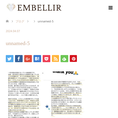
ブログ
unnamed-5
2024.04.07
unnamed-5