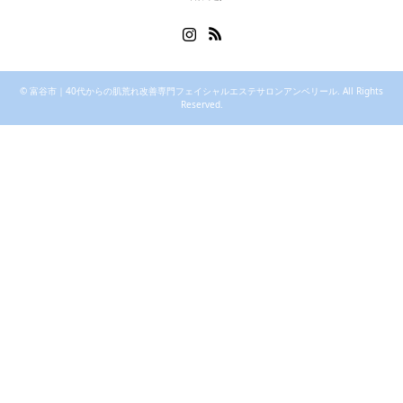
Instagram
RSS
©
富谷市｜40代からの肌荒れ改善専門フェイシャルエステサロンアンベリール
. All Rights
Reserved.