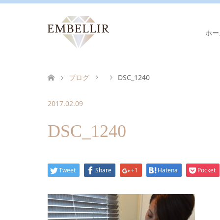
ホー
ブログ
DSC_1240
2017.02.09
DSC_1240
Tweet
Share
+1
Hatena
Pocket