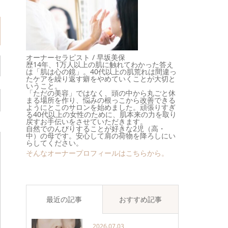
オーナーセラピスト / 早坂美保
歴14年、1万人以上の肌に触れてわかった答え
は「肌は心の鏡」。40代以上の肌荒れは間違っ
たケアを繰り返す癖をやめていくことが大切と
いうこと。
「ただの美容」ではなく、頭の中から丸ごと休
まる場所を作り、悩みの根っこから改善できる
ようにとこのサロンを始めました。頑張りすぎ
る40代以上の女性のために、肌本来の力を取り
戻すお手伝いをさせていただきます。
自然でのんびりすることが好きな2児（高・
中）の母です。安心して肩の荷物を降ろしにい
らしてください。
そんなオーナープロフィールはこちらから。
最近の記事
おすすめ記事
2026.07.03