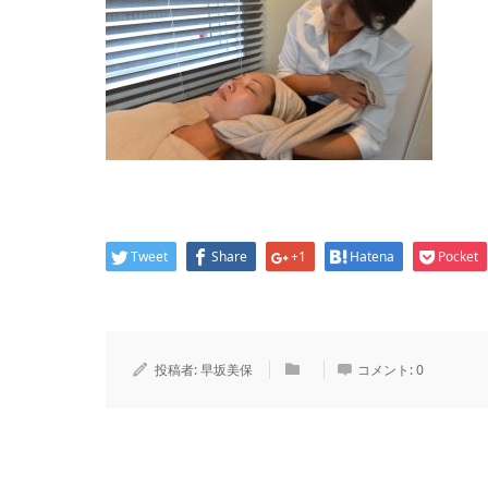
Tweet
Share
+1
Hatena
Pocket
投稿者:
早坂美保
コメント:
0