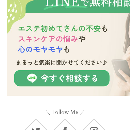
＼ Follow Me ／
Twitter
Facebook
Instagram