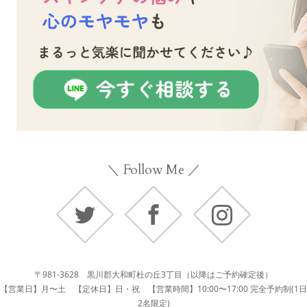
＼ Follow Me ／
Twitter
Facebook
Instagram
〒981-3628 黒川郡大和町杜の丘3丁目（以降はご予約確定後）
【営業日】月〜土 【定休日】日・祝 【営業時間】10:00〜17:00 完全予約制(1日
2名限定)