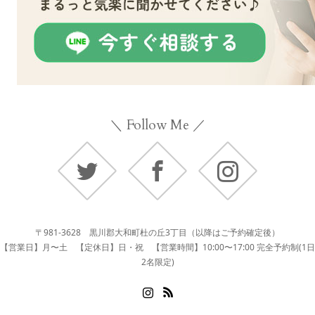
＼ Follow Me ／
Twitter
Facebook
Instagram
〒981-3628 黒川郡大和町杜の丘3丁目（以降はご予約確定後）
【営業日】月〜土 【定休日】日・祝 【営業時間】10:00〜17:00 完全予約制(1日
2名限定)
Instagram
RSS