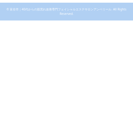
©
富谷市｜40代からの肌荒れ改善専門フェイシャルエステサロンアンベリール
. All Rights
Reserved.