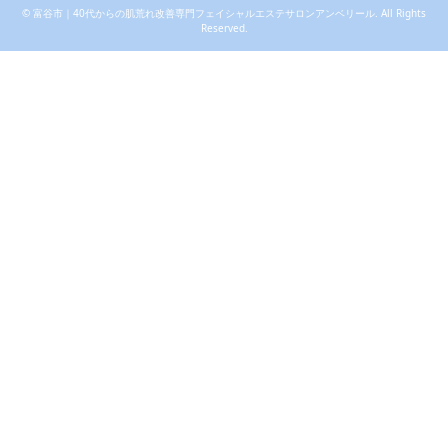
©
富谷市｜40代からの肌荒れ改善専門フェイシャルエステサロンアンベリール
. All Rights
Reserved.